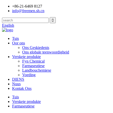
+86-21-6469 8127
info@freemen.sh.cn
English
Tuis
Oor ons
Ons Geskiedenis
Ons globale teenwoordigheid
Verskeie produkte
Fyn Chemical
Farmaseutiese
Landbouchemiese
Voeding
DIENS
Nuus
Kontak Ons
Tuis
Verskeie produkte
Farmaseutiese