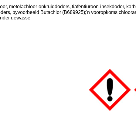
hloor, metolachloor-onkruiddoders, tiafentiuroon-insekdoder, k
doders, byvoorbeeld Butachlor (B689925);'n vooropkoms chloora
 ander gewasse.