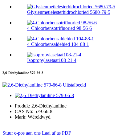
Glysienmetielesterhidrochloried 5680-79-5
4-Chloorbensotrifluoried 98-56-6
4-Chloorbensaldehied 104-88-1
Isopropylasetaat108-21-4
2,6-Diethylaniline 579-66-8
Produk:
2,6-Diethylaniline
CAS No:
579-66-8
Mark:
Wêreldwyd
Stuur e-pos aan ons
Laai af as PDF