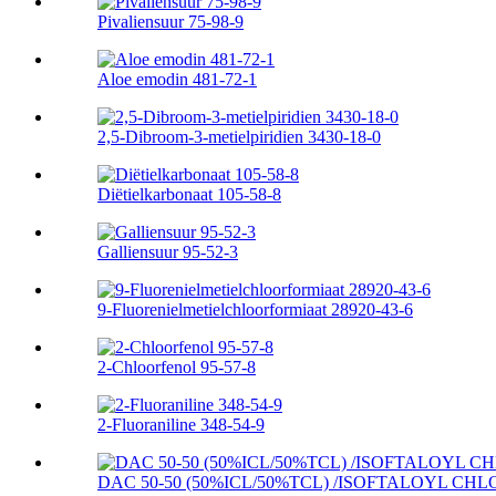
Pivaliensuur 75-98-9
Aloe emodin 481-72-1
2,5-Dibroom-3-metielpiridien 3430-18-0
Diëtielkarbonaat 105-58-8
Galliensuur 95-52-3
9-Fluorenielmetielchloorformiaat 28920-43-6
2-Chloorfenol 95-57-8
2-Fluoraniline 348-54-9
DAC 50-50 (50%ICL/50%TCL) /ISOFTALOYL CHLO