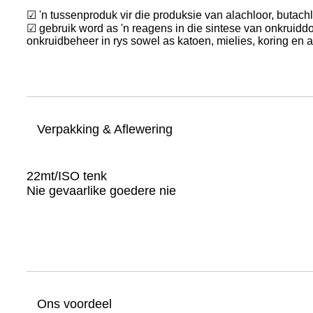
☑ 'n tussenproduk vir die produksie van alachloor, butac
☑ gebruik word as 'n reagens in die sintese van onkruid
onkruidbeheer in rys sowel as katoen, mielies, koring en
Verpakking & Aflewering
22mt/ISO tenk
Nie gevaarlike goedere nie
Ons voordeel