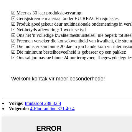
☑ Meer as 30 jaar produksie-ervaring;
☑ Geregistreerde materiaal onder EU-REACH regulasies;
☑ Produk goedgekeur deur multinasionale ondernemings in versk
☑ Net-betyds aflewering: 1 week se tyd.
☑ Ons het 'n volledige kwaliteitbestuurstelsel, nie beperk tot 
☑ Freemen verseker die konsekwentheid van kwaliteit, die streng
☑ Die monster kan binne 20 dae in jou hande kom vir internasion
☑ Die minimum bestelhoeveelheid is gebaseer op een pakket;
☑ Ons sal jou navrae binne 24 uur terugvoer, Toegewyde tegniese
Welkom kontak vir meer besonderhede!
Vorige:
Imidasool 288-32-4
Volgende:
4-Fluoraniline 371-40-4