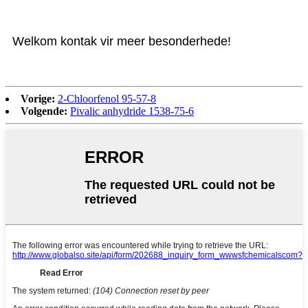
Welkom kontak vir meer besonderhede!
Vorige:
2-Chloorfenol 95-57-8
Volgende:
Pivalic anhydride 1538-75-6