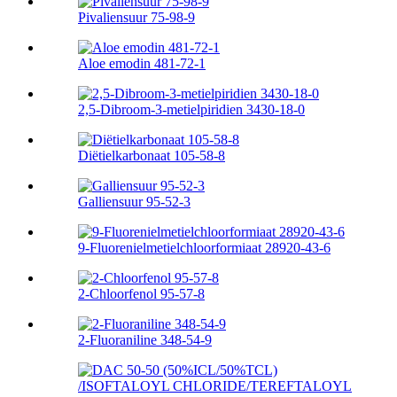
Pivaliensuur 75-98-9
Aloe emodin 481-72-1
2,5-Dibroom-3-metielpiridien 3430-18-0
Diëtielkarbonaat 105-58-8
Galliensuur 95-52-3
9-Fluorenielmetielchloorformiaat 28920-43-6
2-Chloorfenol 95-57-8
2-Fluoraniline 348-54-9