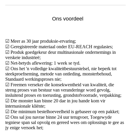
Ons voordeel
☑ Meer as 30 jaar produksie-ervaring;
☑ Geregistreerde materiaal onder EU-REACH regulasies;
☑ Produk goedgekeur deur multinasionale ondernemings in
verskeie industrieë;
☑ Net-betyds aflewering: 1 week se tyd.
☑ Ons het 'n volledige kwaliteitbestuurstelsel, nie beperk tot
steekproefneming, metode van ontleding, monsterbehoud,
Standaard werkingsproses nie;
☑ Freemen verseker die konsekwentheid van kwaliteit, die
streng proses van bestuur van veranderinge word gevolg,
insluitend proses en toerusting, grondstofvoorrade, verpakking;
☑ Die monster kan binne 20 dae in jou hande kom vir
internasionale kliënte;
☑ Die minimum bestelhoeveelheid is gebaseer op een pakket;
☑ Ons sal jou navrae binne 24 uur terugvoer, Toegewyde
tegniese span sal opvolg en gereed wees om oplossings te gee as
jy enige versoek het;