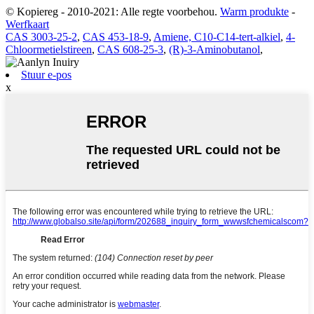
© Kopiereg - 2010-2021: Alle regte voorbehou.
Warm produkte
-
Werfkaart
CAS 3003-25-2
,
CAS 453-18-9
,
Amiene, C10-C14-tert-alkiel
,
4-
Chloormetielstireen
,
CAS 608-25-3
,
(R)-3-Aminobutanol
,
Stuur e-pos
x