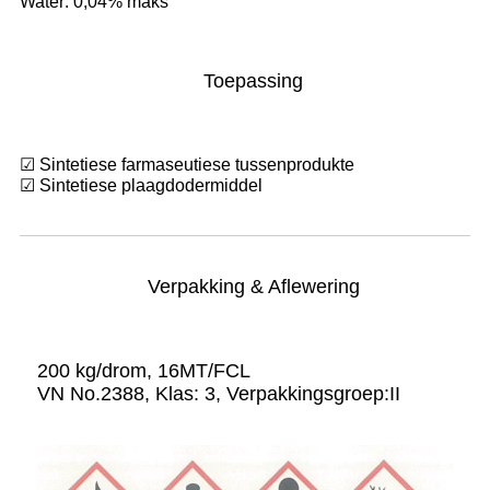
Water: 0,04% maks
Toepassing
☑ Sintetiese farmaseutiese tussenprodukte
☑ Sintetiese plaagdodermiddel
Verpakking & Aflewering
200 kg/drom, 16MT/FCL
VN No.2388, Klas: 3, Verpakkingsgroep:II