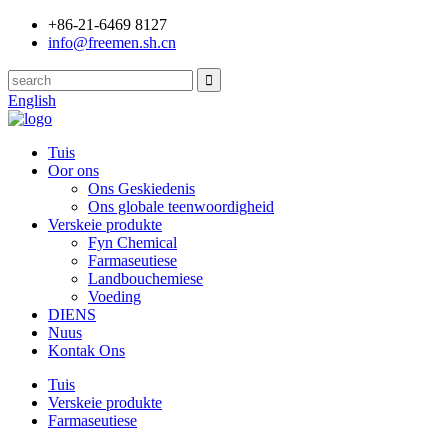
+86-21-6469 8127
info@freemen.sh.cn
English
Tuis
Oor ons
Ons Geskiedenis
Ons globale teenwoordigheid
Verskeie produkte
Fyn Chemical
Farmaseutiese
Landbouchemiese
Voeding
DIENS
Nuus
Kontak Ons
Tuis
Verskeie produkte
Farmaseutiese