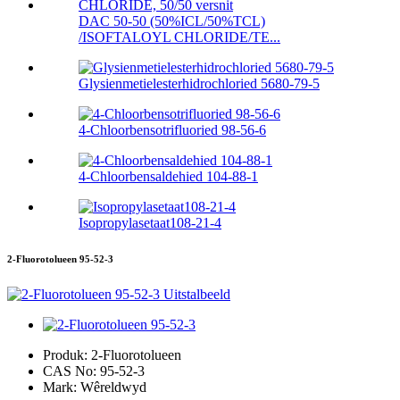
DAC 50-50 (50%ICL/50%TCL)
/ISOFTALOYL CHLORIDE/TE...
Glysienmetielesterhidrochloried 5680-79-5
4-Chloorbensotrifluoried 98-56-6
4-Chloorbensaldehied 104-88-1
Isopropylasetaat108-21-4
2-Fluorotolueen 95-52-3
Produk:
2-Fluorotolueen
CAS No:
95-52-3
Mark:
Wêreldwyd