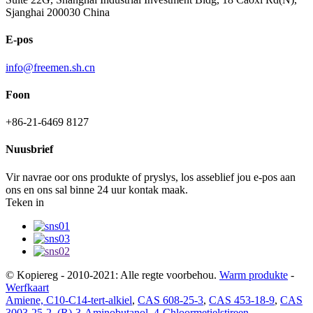
Sjanghai 200030 China
E-pos
info@freemen.sh.cn
Foon
+86-21-6469 8127
Nuusbrief
Vir navrae oor ons produkte of pryslys, los asseblief jou e-pos aan
ons en ons sal binne 24 uur kontak maak.
Teken in
© Kopiereg - 2010-2021: Alle regte voorbehou.
Warm produkte
-
Werfkaart
Amiene, C10-C14-tert-alkiel
,
CAS 608-25-3
,
CAS 453-18-9
,
CAS
3003-25-2
,
(R)-3-Aminobutanol
,
4-Chloormetielstireen
,