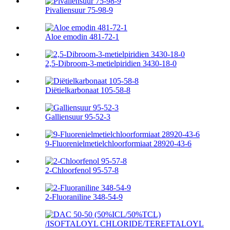
Pivaliensuur 75-98-9
Aloe emodin 481-72-1
2,5-Dibroom-3-metielpiridien 3430-18-0
Diëtielkarbonaat 105-58-8
Galliensuur 95-52-3
9-Fluorenielmetielchloorformiaat 28920-43-6
2-Chloorfenol 95-57-8
2-Fluoraniline 348-54-9