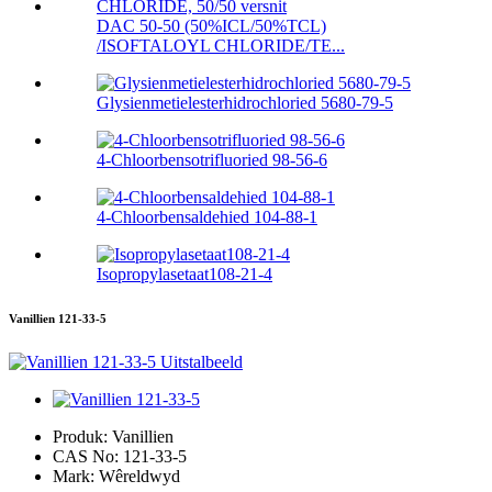
DAC 50-50 (50%ICL/50%TCL)
/ISOFTALOYL CHLORIDE/TE...
Glysienmetielesterhidrochloried 5680-79-5
4-Chloorbensotrifluoried 98-56-6
4-Chloorbensaldehied 104-88-1
Isopropylasetaat108-21-4
Vanillien 121-33-5
Produk:
Vanillien
CAS No:
121-33-5
Mark:
Wêreldwyd