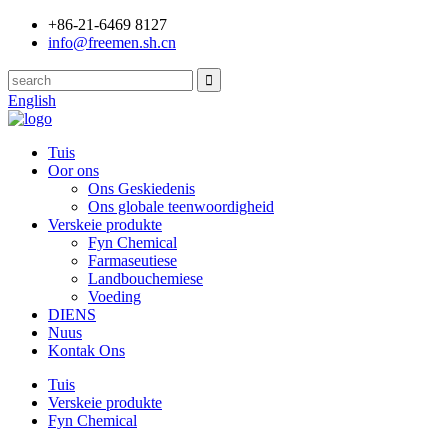
+86-21-6469 8127
info@freemen.sh.cn
English
Tuis
Oor ons
Ons Geskiedenis
Ons globale teenwoordigheid
Verskeie produkte
Fyn Chemical
Farmaseutiese
Landbouchemiese
Voeding
DIENS
Nuus
Kontak Ons
Tuis
Verskeie produkte
Fyn Chemical