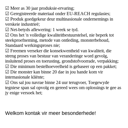
☑ Meer as 30 jaar produksie-ervaring;
☑ Geregistreerde materiaal onder EU-REACH regulasies;
☑ Produk goedgekeur deur multinasionale ondernemings in
verskeie industrieë;
☑ Net-betyds aflewering: 1 week se tyd.
☑ Ons het 'n volledige kwaliteitbestuurstelsel, nie beperk tot
steekproefneming, metode van ontleding, monsterbehoud,
Standaard werkingsproses nie;
☑ Freemen verseker die konsekwentheid van kwaliteit, die
streng proses van bestuur van veranderinge word gevolg,
insluitend proses en toerusting, grondstofvoorrade, verpakking;
☑ Die minimum bestelhoeveelheid is gebaseer op een pakket;
☑ Die monster kan binne 20 dae in jou hande kom vir
internasionale kliënte;
☑ Ons sal jou navrae binne 24 uur terugvoer, Toegewyde
tegniese span sal opvolg en gereed wees om oplossings te gee as
jy enige versoek het;
Welkom kontak vir meer besonderhede!