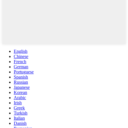
English
Chinese
French
German
Portuguese
Spanish
Russian
Japanese
Korean
Arabic
Irish
Greek
Turkish
Italian
Danish