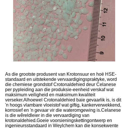
As die grootste produsent van Krotonsuur en hoë HSE-
standaard en uitstekende vervaardigingspraktyke, word
die chemiese grondstof Crotonaldehied deur Celanese
per pypleiding aan die produksie-eenheid verskaf wat
maksimum veiligheid en maksimum kwaliteit
verseker.Alhoewel Crotonaldehied baie gevaarlik is, is dit
'n hoogs vlambare vloeistof wat giftig, kankerverwekkend,
korrosief en 'n gevaar vir die wateromgewing is.Celanese
is die wêreldleier in die vervaardiging van
krotonaldehied.Goeie voorsieningskettingontwerp en
ingenieursstandaard in Weylchem ​​kan die konsekwente