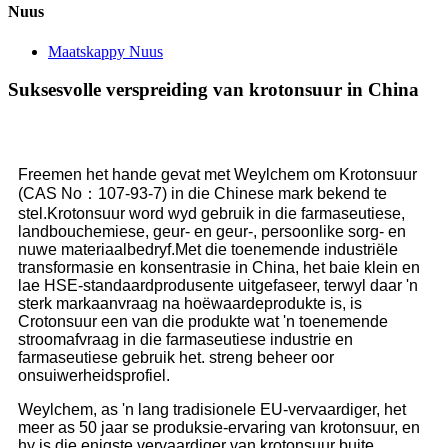
Nuus
Maatskappy Nuus
Suksesvolle verspreiding van krotonsuur in China
Freemen het hande gevat met Weylchem ​​om Krotonsuur
(CAS No：107-93-7) in die Chinese mark bekend te
stel.Krotonsuur word wyd gebruik in die farmaseutiese,
landbouchemiese, geur- en geur-, persoonlike sorg- en
nuwe materiaalbedryf.Met die toenemende industriële
transformasie en konsentrasie in China, het baie klein en
lae HSE-standaardprodusente uitgefaseer, terwyl daar 'n
sterk markaanvraag na hoëwaardeprodukte is, is
Crotonsuur een van die produkte wat 'n toenemende
stroomafvraag in die farmaseutiese industrie en
farmaseutiese gebruik het. streng beheer oor
onsuiwerheidsprofiel.
Weylchem, as 'n lang tradisionele EU-vervaardiger, het
meer as 50 jaar se produksie-ervaring van krotonsuur, en
hy is die enigste vervaardiger van krotonsuur buite