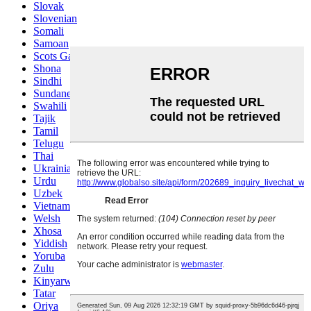
Slovak
Slovenian
Somali
Samoan
Scots Gaelic
Shona
Sindhi
Sundanese
Swahili
Tajik
Tamil
Telugu
Thai
Ukrainian
Urdu
Uzbek
Vietnamese
Welsh
Xhosa
Yiddish
Yoruba
Zulu
Kinyarwanda
Tatar
Oriya