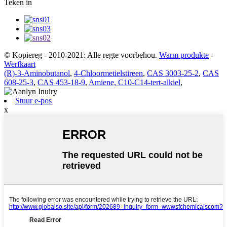
Teken in
© Kopiereg - 2010-2021: Alle regte voorbehou.
Warm produkte
-
Werfkaart
(R)-3-Aminobutanol
,
4-Chloormetielstireen
,
CAS 3003-25-2
,
CAS
608-25-3
,
CAS 453-18-9
,
Amiene, C10-C14-tert-alkiel
,
Stuur e-pos
x