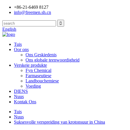
+86-21-6469 8127
info@freemen.sh.cn
English
Tuis
Oor ons
Ons Geskiedenis
Ons globale teenwoordigheid
Verskeie produkte
Fyn Chemical
Farmaseutiese
Landbouchemiese
Voeding
DIENS
Nuus
Kontak Ons
Tuis
Nuus
Suksesvolle verspreiding van krotonsuur in China