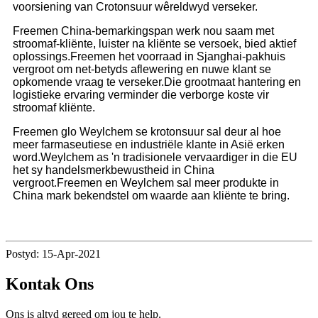
voorsiening van Crotonsuur wêreldwyd verseker.
Freemen China-bemarkingspan werk nou saam met
stroomaf-kliënte, luister na kliënte se versoek, bied aktief
oplossings.Freemen het voorraad in Sjanghai-pakhuis
vergroot om net-betyds aflewering en nuwe klant se
opkomende vraag te verseker.Die grootmaat hantering en
logistieke ervaring verminder die verborge koste vir
stroomaf kliënte.
Freemen glo Weylchem ​​se krotonsuur sal deur al hoe
meer farmaseutiese en industriële klante in Asië erken
word.Weylchem ​​as 'n tradisionele vervaardiger in die EU
het sy handelsmerkbewustheid in China
vergroot.Freemen en Weylchem ​​sal meer produkte in
China mark bekendstel om waarde aan kliënte te bring.
Postyd: 15-Apr-2021
Kontak Ons
Ons is altyd gereed om jou te help.