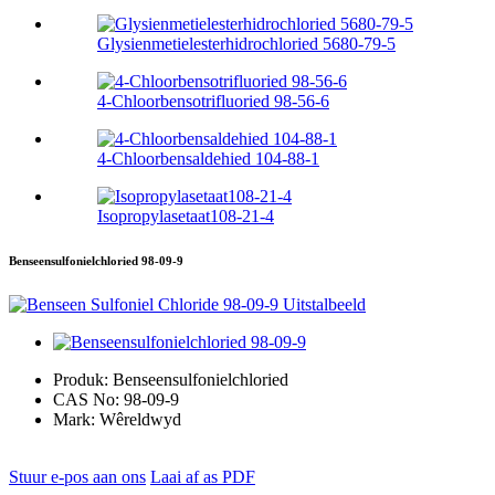
Glysienmetielesterhidrochloried 5680-79-5
4-Chloorbensotrifluoried 98-56-6
4-Chloorbensaldehied 104-88-1
Isopropylasetaat108-21-4
Benseensulfonielchloried 98-09-9
Produk:
Benseensulfonielchloried
CAS No:
98-09-9
Mark:
Wêreldwyd
Stuur e-pos aan ons
Laai af as PDF