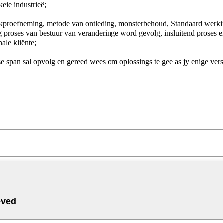
eie industrieë;
steekproefneming, metode van ontleding, monsterbehoud, Standaard werki
 proses van bestuur van veranderinge word gevolg, insluitend proses e
ale kliënte;
 span sal opvolg en gereed wees om oplossings te gee as jy enige vers