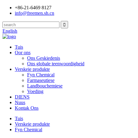
+86-21-6469 8127
info@freemen.sh.cn
English
Tuis
Oor ons
Ons Geskiedenis
Ons globale teenwoordigheid
Verskeie produkte
Fyn Chemical
Farmaseutiese
Landbouchemiese
Voeding
DIENS
Nuus
Kontak Ons
Tuis
Verskeie produkte
Fyn Chemical