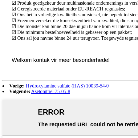
☑ Produk goedgekeur deur multinasionale ondernemings in versk
☑ Geregistreerde materiaal onder EU-REACH regulasies;
☑ Ons het 'n volledige kwaliteitbestuurstelsel, nie beperk tot 
☑ Freemen verseker die konsekwentheid van kwaliteit, die streng
☑ Die monster kan binne 20 dae in jou hande kom vir internasion
☑ Die minimum bestelhoeveelheid is gebaseer op een pakket;
☑ Ons sal jou navrae binne 24 uur terugvoer, Toegewyde tegniese
Welkom kontak vir meer besonderhede!
Vorige:
Hydroxylamine sulfate (HAS) 10039-54-0
Volgende:
Asetonitriel 75-05-8