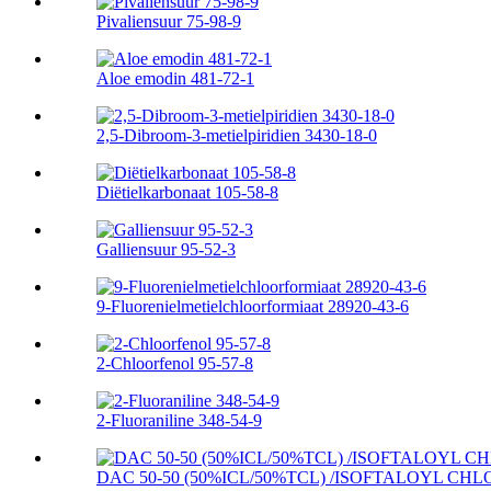
Pivaliensuur 75-98-9
Aloe emodin 481-72-1
2,5-Dibroom-3-metielpiridien 3430-18-0
Diëtielkarbonaat 105-58-8
Galliensuur 95-52-3
9-Fluorenielmetielchloorformiaat 28920-43-6
2-Chloorfenol 95-57-8
2-Fluoraniline 348-54-9
DAC 50-50 (50%ICL/50%TCL) /ISOFTALOYL CHLO