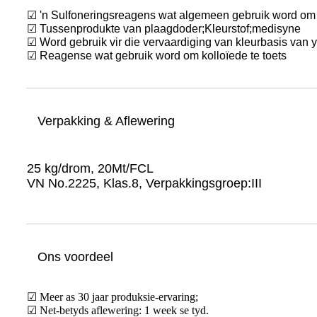
☑ 'n Sulfoneringsreagens wat algemeen gebruik word om s
☑ Tussenprodukte van plaagdoder;Kleurstof;medisyne
☑ Word gebruik vir die vervaardiging van kleurbasis van y
☑ Reagense wat gebruik word om kolloïede te toets
Verpakking & Aflewering
25 kg/drom, 20Mt/FCL
VN No.2225, Klas.8, Verpakkingsgroep:III
Ons voordeel
☑ Meer as 30 jaar produksie-ervaring;
☑ Net-betyds aflewering: 1 week se tyd.